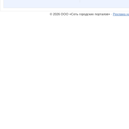
lepe$tok
lestia
© 2026 ООО «Сеть городских порталов» ·
Реклама н
reklamka
rodionih
Алёнкаа
АРИСИ
Иришка13
Корпорация недви
Ночная лиса
Окса