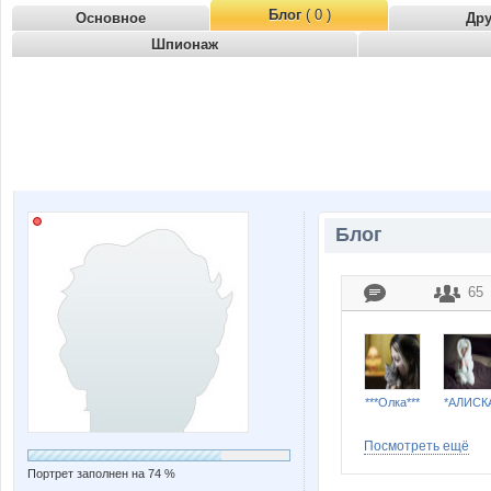
Блог
( 0 )
Основное
Др
Шпионаж
Блог
65
***Олка***
*АЛИСК
Посмотреть ещё
Портрет заполнен на 74 %