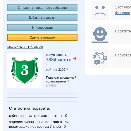
Janny-52
JuJu59
Этот блог
Отправить приватное сообщение
блогеров
.
Добавить в друзья
Игнорировать
Mansurik
Mara-
Посетит
Сделать подарок
Мой малыш - Основной
Olia2901
Pris
популярность:
Посмотре
-4
7884 место
↓
рейтинг
3109
?
Привилегированный
Wisp@
Yumym
пользователь
3
уровня
egorova-ov
freiya27
Статистика портрета:
сейчас просматривают портрет - 0
зарегистрированные пользователи
посетившие портрет за 7 дней - 0